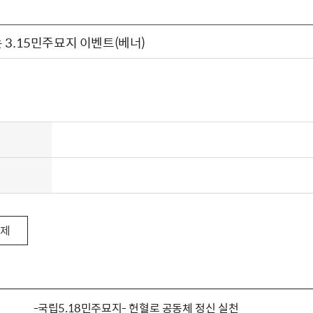
 3.15민주묘지 이벤트(베너)
삭제
-국립5.18민주묘지- 헌혈로 공동체 정신 실천