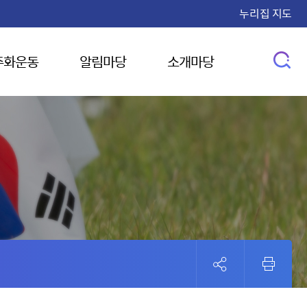
누리집 지도
주화운동
알림마당
소개마당