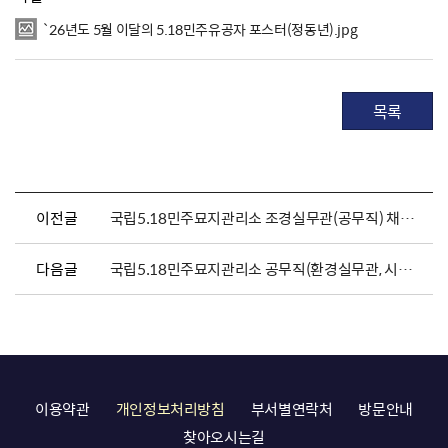
`26년도 5월 이달의 5.18민주유공자 포스터(정동년).jpg
목록
이전글
국립5.18민주묘지관리소 조경실무관(공무직) 채용 서류전형 합격자 발표 및 면접시험 공고
다음글
국립5.18민주묘지관리소 공무직(환경실무관, 시설실무관) 채용 공고
이용약관
개인정보처리방침
부서별연락처
방문안내
찾아오시는길