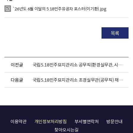
`26년도 6월 이달의 5.18민주유공자 포스터(이기환).jpg
목록
이전글
국립5.18민주묘지관리소 공무직(환경실무관, 시설실무관) 채용 서류전형 합격자 발표 및 면접시험 공고
다음글
국립5.18민주묘지관리소 조경실무관(공무직) 채용시험 최종합격자 및 제출서류 안내 공고
이용약관
개인정보처리방침
부서별연락처
방문안내
찾아오시는길