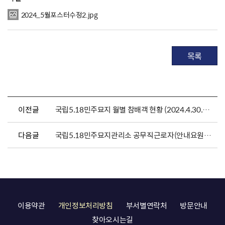
2024_5월포스터수정2.jpg
목록
이전글
국립5.18민주묘지 월별 참배객 현황 (2024.4.30.기준)
다음글
국립5.18민주묘지관리소 공무직근로자(안내요원) 채용 공고
이용약관
개인정보처리방침
부서별연락처
방문안내
찾아오시는길