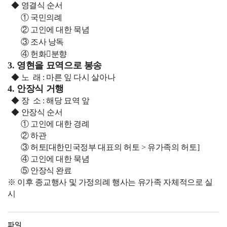
◆ 영결식 순서
① 국민의례
② 고인에 대한 묵념
③ 조사 낭독
④ 헌화분향
3. 영현을 묘역으로 봉송
◆ 노 래 : 마른 잎 다시 살아나
4. 안장식 거행
◆ 장 소 : 해당 묘역 앞
◆ 안장식 순서
① 고인에 대한 경례
② 하관
③ 허토[대한민국정부 대표의 허토 > 유가족의 허토]
④ 고인에 대한 묵념
⑤ 안장식 완료
※ 이후 종교행사 및 가정의례 행사는 유가족 자체적으로 실
시
파일