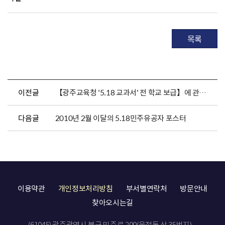
목록
이전글
【광주교육청 '5.18 교과서' 전 학교 보급】에 관한 기사
다음글
2010년 2월 이달의 5.18민주유공자 포스터
이용약관
개인정보처리방침
부서별연락처
방문안내
찾아오시는길
(61045) 광주광역시 북구 민주로 200(운정동 산 35번지)