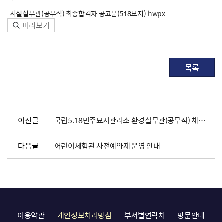
시설실무관(공무직) 최종합격자 공고문(518묘지).hwpx
미리보기
목록
이전글
국립5.18민주묘지관리소 환경실무관(공무직) 채용 공고
다음글
어린이체험관 사전예약제 운영 안내
이용약관
개인정보처리방침
부서별연락처
방문안내