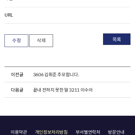
URL
목록
수정
삭제
이전글
3606 김휘준 추모합니다.
다음글
끝내 전하지 못한 말 3211 이수아
이용약관
개인정보처리방침
부서별연락처
방문안내