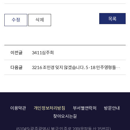
목록
수정
삭제
이전글
3411심주희
다음글
3216 조민경 잊지 않겠습니다. 5·18 민주영령들의 숭고한 희생
이용약관
개인정보처리방침
부서별연락처
방문안내
찾아오시는길
(61045) 광주광역시 북구 민주로 200(운정동 산 35번지)