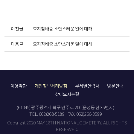
이전글
묘지참배중 소란스러운 일에 대해
다음글
묘지참배중 소란스러운 일에 대해
이용약관
개인정보처리방침
부서별연락처
방문안내
찾아오시는길
(61045) 광주광역시 북구 민주로 200(운정동 산 35번지)
TEL. 062)268-5189
FAX. 062)266-3599
Copyright 2020 MAY 18TH NATIONAL CEMETERY. ALL RIGHTS
RESERVED.