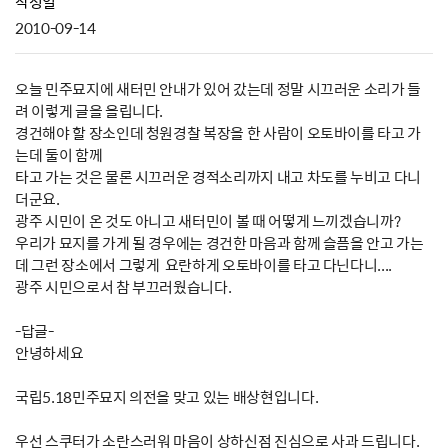
작성일
2010-09-14
오늘 민주묘지에 새터민 안내가 있어 갔는데 정말 시끄러운 소리가 들
려 이렇게 글을 올립니다.
경건해야 할 장소인데 청원경찰 복장을 한 사람이 오토바이를 타고 가
는데 둘이 함께
타고 가는 것은 물론 시끄러운 경적소리까지 내고 차도를 누비고 다니
더군요.
광주 시민이 온 것도 아니고 새터민이 볼 때 어떻게 느끼겠습니까?
우리가 묘지를 가게 될 경우에는 경건한 마음과 함께 슬픔을 안고 가는
데 그런 장소에서 그렇게 요란하게 오토바이를 타고 다닌다니....
광주 시민으로서 참 부끄러웠습니다.
-답글-
안녕하세요
국립5.18민주묘지 의전을 맞고 있는 배상현입니다.
우선 스쿠터가 소란스러워 마음이 상하신점 진심으로 사과 드립니다.