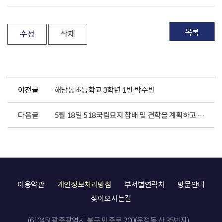
목록
수정
삭제
이전글
해남동초등학교 3학년 1반 박주빈
다음글
5월 18일 518국립묘지 참배 및 견학을 계획하고 있습니다.
이용약관
개인정보처리방침
부서별연락처
방문안내
찾아오시는길
(61045) 광주광역시 북구 민주로 200(운정동 산 35번지)