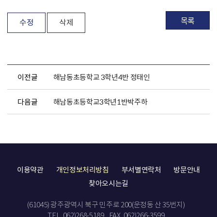
목록
수정
삭제
이전글
해남동초등학교 3학년4반 정태인
다음글
해남동초등학교3학년1반박주하
이용약관
개인정보처리방침
부서별연락처
방문안내
찾아오시는길
(61045) 광주광역시 북구 민주로 200(운정동 산 35번지)
TEL. 062)268-5189
FAX. 062)266-3599