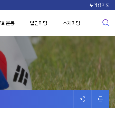
누리집 지도
주화운동
알림마당
소개마당