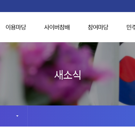
이용마당
사이버참배
참여마당
민
새소식