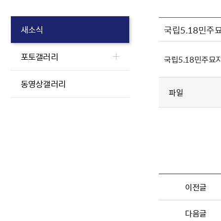
국립5.18민주묘지
새소식
포토갤러리
국립5.18민주묘지 
동영상갤러리
파일
이전글
다음글