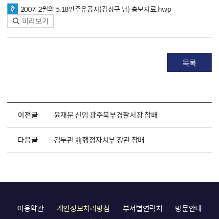
2007-2월의 5.18민주유공자(김상구 님) 홍보자료.hwp
미리보기
목록
이전글
윤재문 신임 광주북부경찰서장 참배
다음글
김두관 前행정자치부 장관 참배
이용약관
개인정보처리방침
부서별연락처
방문안내