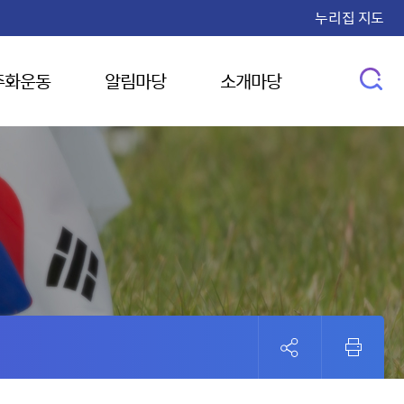
누리집 지도
주화운동
알림마당
소개마당