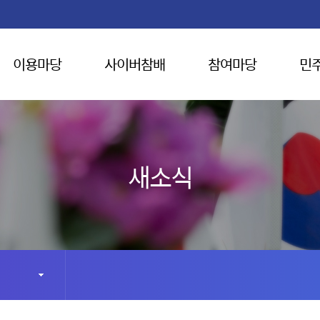
이용마당
사이버참배
참여마당
민
새소식