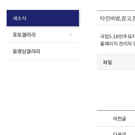
타인비방,광고,
새소식
포토갤러리
국립5.18민주묘
홈페이지 관리자 연락
동영상갤러리
파일
이전글
다음글