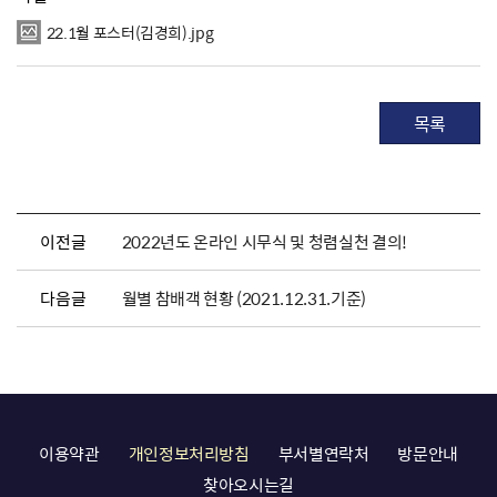
22.1월 포스터(김경희).jpg
목록
이전글
2022년도 온라인 시무식 및 청렴실천 결의!
다음글
월별 참배객 현황 (2021.12.31.기준)
이용약관
개인정보처리방침
부서별연락처
방문안내
찾아오시는길