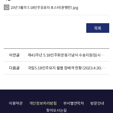
23년 5월의 5.18민주유공자 포스터(문병란).jpg
목록
이전글
제43주년 5.18민주화운동기념식 수송지원(임시주차장 및 셔틀) 안내
다음글
국립5.18민주묘지 월별 참배객 현황 (2023.4.30.기준)
이용약관
개인정보처리방침
부서별연락처
방문안내
찾아오시는길