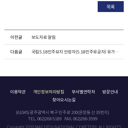
목록
이전글
보도자료 알림
다음글
국립5.18민주묘지 안장자(5.18민주유공자) 유가족에 대한 안장식순 안내
이용약관
개인정보처리방침
부서별연락처
방문안내
찾아오시는길
(61045) 광주광역시 북구 민주로 200(운정동 산 35번지)
TEL. 062)268-5189
FAX. 062)266-3599
Copyright 2020 MAY 18TH NATIONAL CEMETERY. ALL RIGHTS