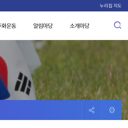
누리집 지도
주화운동
알림마당
소개마당