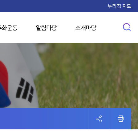
누리집 지도
주화운동
알림마당
소개마당