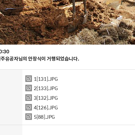
0:30
8민주유공자님의 안장식이 거행되었습니다.
1[131].JPG
2[133].JPG
3[132].JPG
4[126].JPG
5[88].JPG