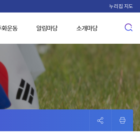
누리집 지도
주화운동
알림마당
소개마당