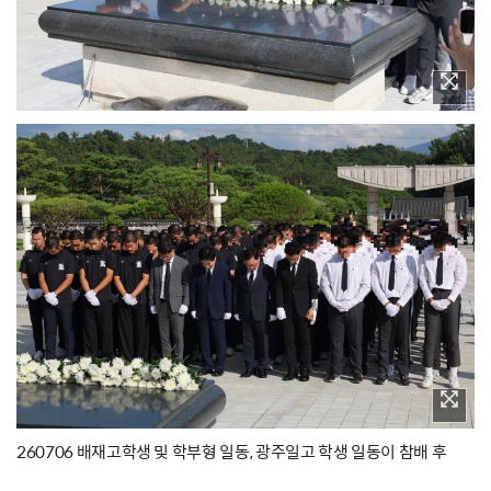
260706 배재고학생 및 학부형 일동, 광주일고 학생 일동이 참배 후