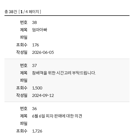
총
38
건 [
1
/ 4 페이지 ]
번호
38
제목
엄마아빠
파일
조회수
176
작성일
2026-06-05
번호
37
제목
참배객을 위한 시간고려 부탁드립니다.
파일
조회수
1,500
작성일
2024-09-12
번호
36
제목
6월 6일 피자 판매에 대한 의견
파일
조회수
1,726