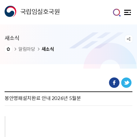
국립임실호국원
새소식
알림마당
새소식
봉안명패설치완료 안내 2026년 5월분