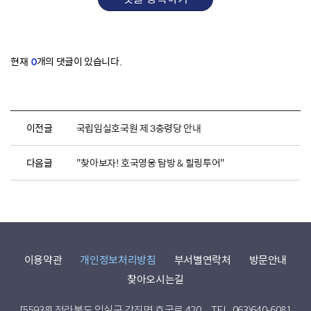
현재
0
개의 댓글이 있습니다.
이전글
국립임실호국원 제 3충령당 안내
다음글
"찾아보자! 호국영웅 탐방 & 힐링투어"
이용약관
개인정보처리방침
부서별연락처
방문안내
찾아오시는길
[55938] 전라북도 임실군 강진면 호국로 420
TEL. 063)640-6081