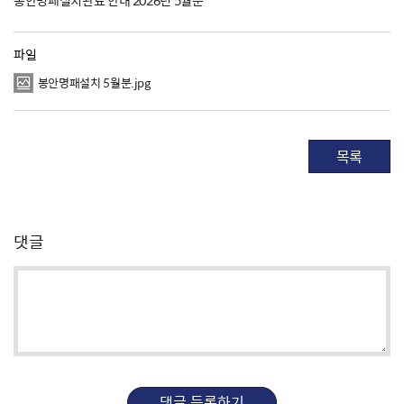
파일
봉안명패설치 5월분.jpg
목록
댓글