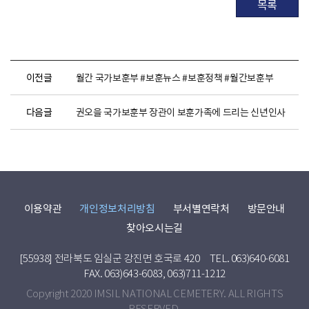
목록
이전글
월간 국가보훈부 #보훈뉴스 #보훈정책 #월간보훈부
다음글
권오을 국가보훈부 장관이 보훈가족에 드리는 신년인사
이용약관
개인정보처리방침
부서별연락처
방문안내
찾아오시는길
[55938] 전라북도 임실군 강진면 호국로 420
TEL. 063)640-6081
FAX. 063)643-6083, 063)711-1212
Copyright 2020 IMSIL NATIONAL CEMETERY. ALL RIGHTS
RESERVED.