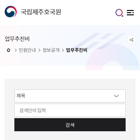
국립제주호국원
업무추진비
민원안내
정보공개
업무추진비
검색