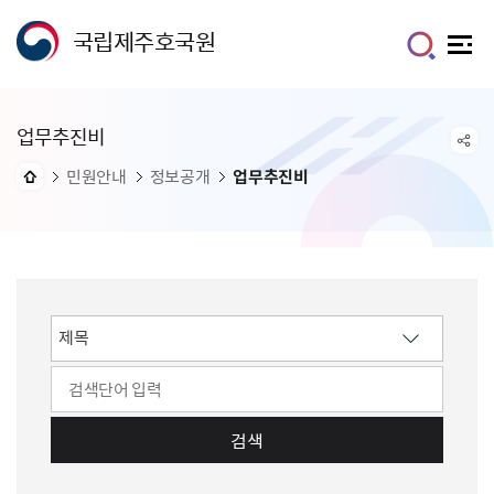
국립제주호국원
업무추진비
민원안내
정보공개
업무추진비
검색