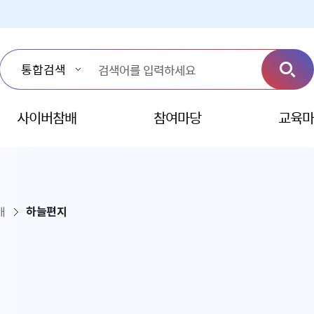
사이버참배
참여마당
교육마
배
하늘편지