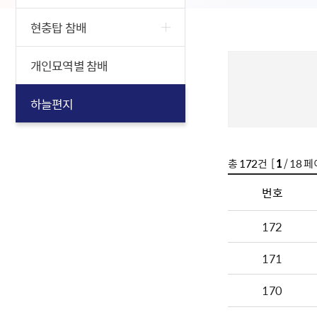
현충탑 참배
개인묘역별 참배
하늘편지
총
172
건 [
1
/ 18 페
번호
172
171
170