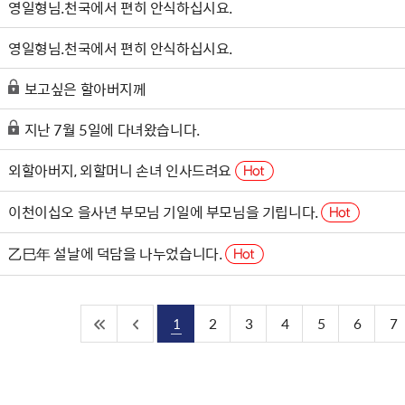
영일형님.천국에서 편히 안식하십시요.
영일형님.천국에서 편히 안식하십시요.
보고싶은 할아버지께
지난 7월 5일에 다녀왔습니다.
외할아버지, 외할머니 손녀 인사드려요
이천이십오 을사년 부모님 기일에 부모님을 기립니다.
乙巳年 설날에 덕담을 나누었습니다.
1
2
3
4
5
6
7