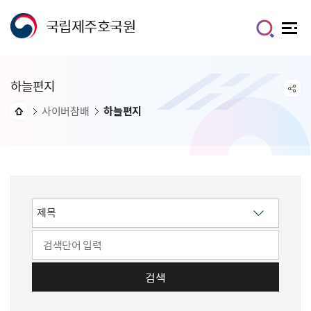
국립제주호국원
하늘편지
사이버참배
하늘편지
검색