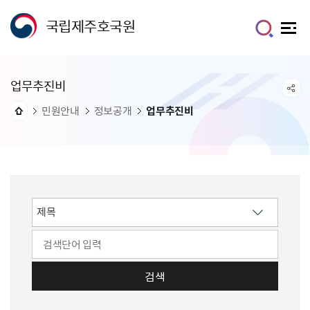
국립제주호국원
업무추진비
민원안내
정보공개
업무추진비
검색