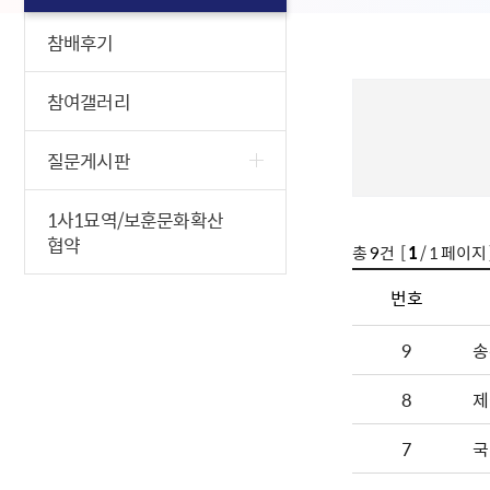
참배후기
참여갤러리
질문게시판
1사1묘역/보훈문화확산
협약
총
9
건 [
1
/ 1 페이지 
번호
9
송
8
제
7
국