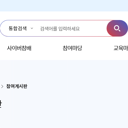
사이버참배
참여마당
교육마
참여게시판
판