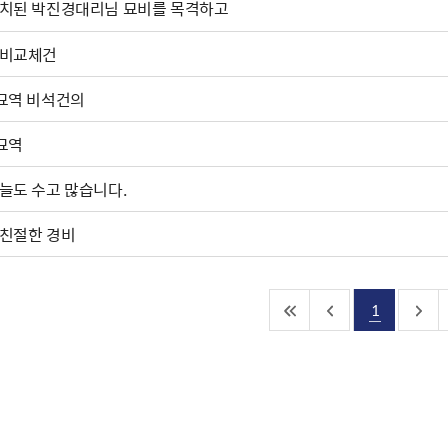
치된 박진경대리님 묘비를 목격하고
비교체건
묘역 비석건의
묘역
늘도 수고 많습니다.
친절한 경비
1