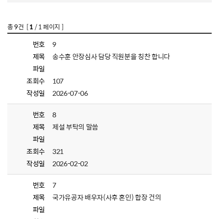
총
9
건 [
1
/ 1 페이지 ]
번호
9
제목
송수훈 안장심사 담당 직원분을 칭찬 합니다
파일
조회수
107
작성일
2026-07-06
번호
8
제목
제설 부탁의 말씀
파일
조회수
321
작성일
2026-02-02
번호
7
제목
국가유공자 배우자(사후 혼인) 합장 건의
파일