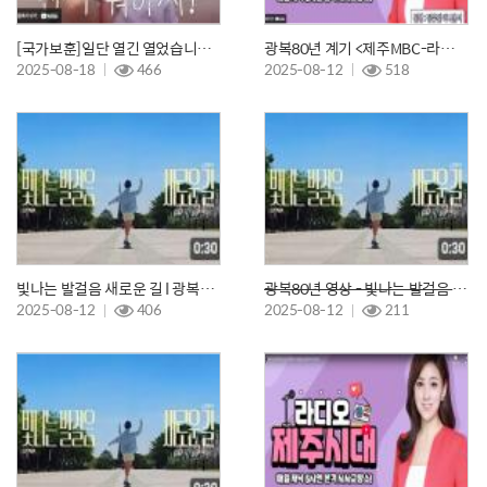
[국가보훈]일단 열긴 열었습니다ㅣ광복민박 ep.1
광복80년 계기 <제주MBC-라디오 제주시대> '원장 김민용' 출연
2025-08-18
466
2025-08-12
518
빛나는 발걸음 새로운 길 l 광복80년
광복80년 영상 - 빛나는 발걸음 새로운 길
2025-08-12
406
2025-08-12
211