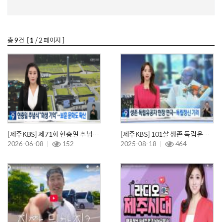
총
9
건 [
1
/ 2 페이지 ]
[제주KBS] 제71회 현충일 추념식 거행…일상 속 행사도 다채 / KBS 2026.6.6.
[제주KBS] 101살 생존 독립운동가 강태선 애국지사 기념 연극 막올라 / KBS 2025.08.13.
2026-06-08
152
2025-08-18
464