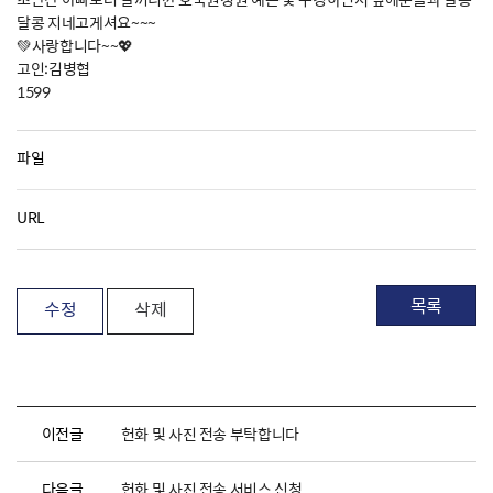
달콩 지네고게셔요~~~
💚사랑합니다~~💖
고인:김병협
1599
파일
URL
목록
수정
삭제
이전글
헌화 및 사진 전송 부탁합니다
다음글
헌화 및 사진 전송 서비스 신청