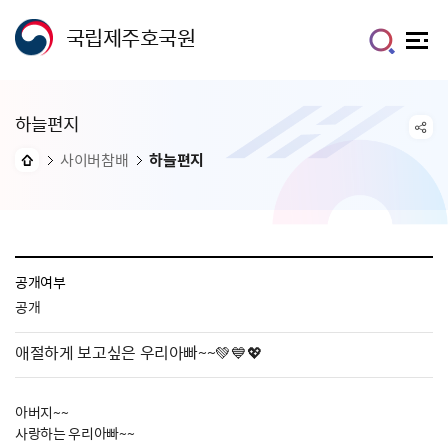
국립제주호국원
하늘편지
사이버참배
하늘편지
공개여부
공개
애절하게 보고싶은 우리아빠~~💚💙💖
아버지~~
사랑하는 우리아빠~~