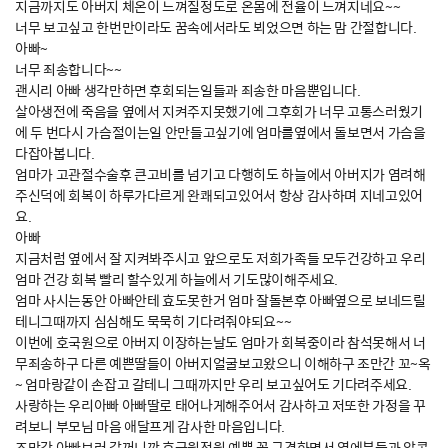
지금까지도 아버지 체온이 느껴질정도로 온몸에 전율이 느껴지네요~~
너무 보고싶고 한번만이라도 꿈속에서라도 뵈었으면 하는 맘 간절합니다.
아빠~
너무 죄송합니다~~
괜시리 아빠 생각만하면 후회되는일들과 죄송한 마음뿐입니다.
살아생전에 죽음을 옆에서 지켜주지못했기에 그후회가 너무 고통스러웠기
에 두 번다시 가슴절이는일 안만들고싶기에 엄마를옆에서 돌보면서 가슴을
다잡아봅니다.
엄마가 고관절수술후 큰고비를 넘기고 다행히도 하늘에서 아버지가 염려해
주신덕에 회복이 하루가다르게 완쾌되고있어서 항상 감사하며 지네고있어
요.
아빠
지금처럼 옆에서 잘 지켜봐주시고 앞으로도 저희가족들 모두건강하고 우리
엄마 건강 회복 빨리 할수있게 하늘에서 기도많이해주세요.
엄마 사시는동안 아빠안테 효도못한거 엄마 잘돌본후 아빠옆으로 보네드릴
테니그때까지 심심해도 묵묵히 기다려줘야되요~~
이번에 호국원으로 아버지 이장하는날도 엄마가 회복중이라 참석못해서 너
무죄송하구 다른 예쁜딸들이 아버지얼굴보고왔으니 이해하구 조만간 꼬~옥
~ 엄마랑같이 손잡고 갈테니 그때까지만 우리 보고싶어도 기다려주세요.
사랑하는 우리아빠 아빠딸로 태어나게해주어서 감사하고 저또한 가정을 꾸
려보니 부모님 마음 애달프게 감사한 마음입니다.
조만간 아빠보러 갈꺼니깐 호국원정원 예쁜 꽃 구경하면서 옆에분들과 알콩