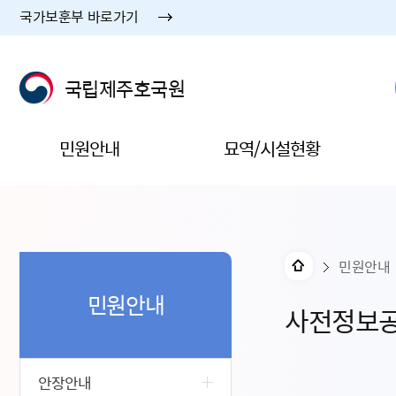
국가보훈부 바로가기
국립제주호국원
민원안내
묘역/시설현황
민원안내
민원안내
사전정보
안장안내