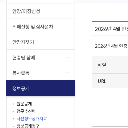
안장/이장신청
위패신청 및 심사절차
2026년 4월 
안장자찾기
2026년 4월 현
현충탑 참배
파일
봉사활동
URL
정보공개
원문공개
업무추진비
사전정보공개자료
정보공개청구