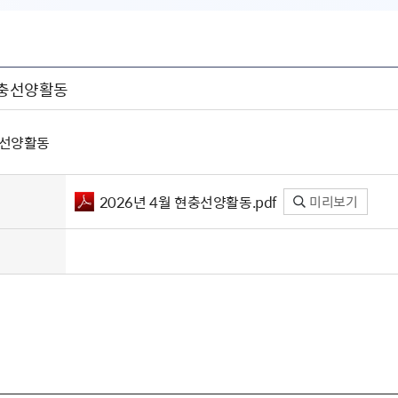
현충선양활동
충선양활동
2026년 4월 현충선양활동.pdf
미리보기