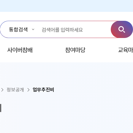
사이버참배
참여마당
교육마
정보공개
업무추진비
비