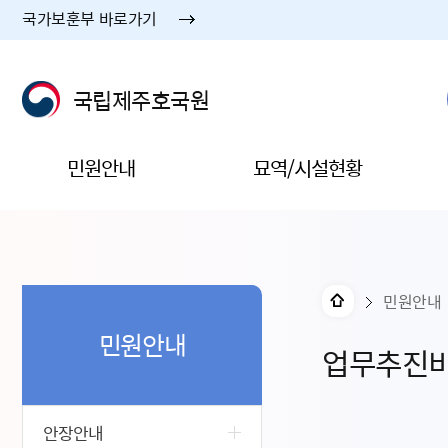
국가보훈부 바로가기
국립제주호국원
민원안내
묘역/시설현황
민원안내
민원안내
업무추진
안장안내