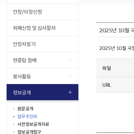
안장/이장신청
위패신청 및 심사절차
2025년 10
안장자찾기
2025년 10월
현충탑 참배
파일
봉사활동
URL
정보공개
원문공개
업무추진비
사전정보공개자료
정보공개청구