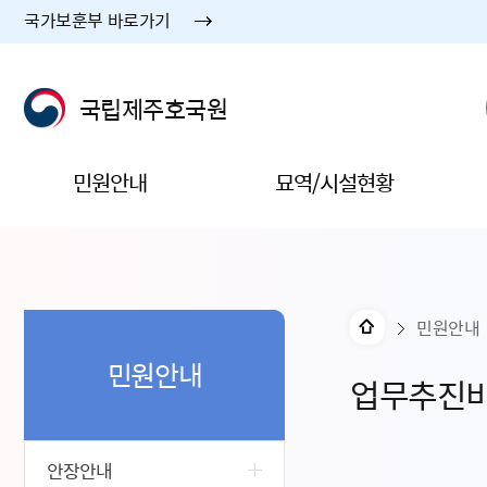
국가보훈부 바로가기
국립제주호국원
민원안내
묘역/시설현황
민원안내
민원안내
업무추진
안장안내