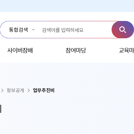
사이버참배
참여마당
교육마
정보공개
업무추진비
비