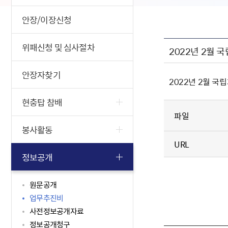
안장/이장신청
위패신청 및 심사절차
2022년 2월
안장자찾기
2022년 2월 
현충탑 참배
파일
봉사활동
URL
정보공개
원문공개
업무추진비
사전정보공개자료
정보공개청구