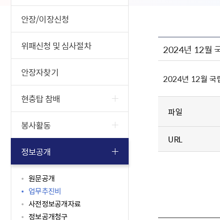
안장/이장신청
위패신청 및 심사절차
2024년 12
안장자찾기
2024년 12월
현충탑 참배
파일
봉사활동
URL
정보공개
원문공개
업무추진비
사전정보공개자료
정보공개청구