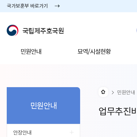
국가보훈부 바로가기
국립제주호국원
민원안내
묘역/시설현황
민원안내
민원안내
업무추진
안장안내