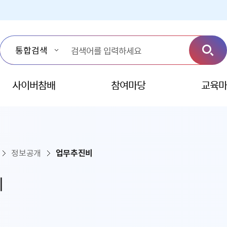
사이버참배
참여마당
교육마
정보공개
업무추진비
비