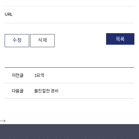
URL
목록
수정
삭제
이전글
1묘역
다음글
불친절한 경비
-->