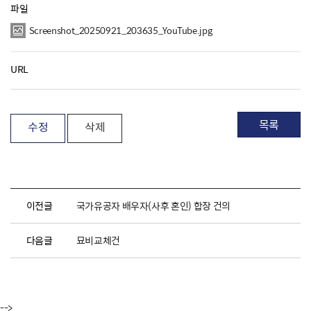
파일
Screenshot_20250921_203635_YouTube.jpg
URL
목록
수정
삭제
이전글
국가유공자 배우자(사후 혼인) 합장 건의
다음글
묘비교체건
-->