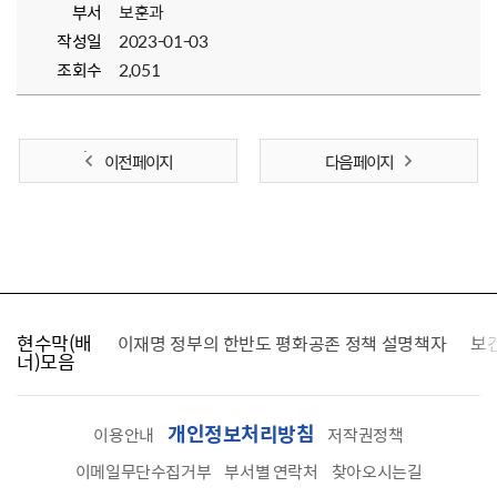
부서
보훈과
작성일
2023-01-03
조회수
2,051
이전 페이지
다음 페이지
현수막(배
가를 찾습니다
이재명 정부의 한반도 평화공존 정책 설명책자
보
너)모음
개인정보처리방침
이용안내
저작권정책
이메일무단수집거부
부서별 연락처
찾아오시는길