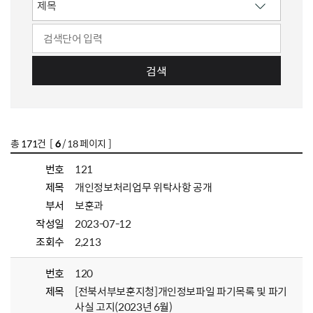
검색
총
171
건 [
6
/ 18 페이지 ]
번호
121
제목
개인정보처리업무 위탁사항 공개
부서
보훈과
작성일
2023-07-12
조회수
2,213
번호
120
제목
[전북서부보훈지청]개인정보파일 파기목록 및 파기
사실 고지(2023년 6월)