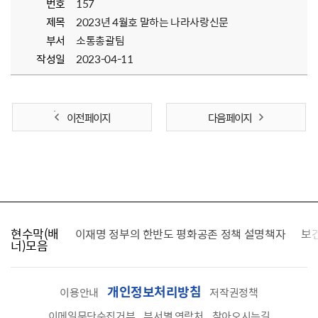
번호
157
제목
2023년 4월호 말하는 나라사랑신문
부서
소통총괄팀
작성일
2023-04-11
이전 페이지
다음 페이지
현수막(배
가를 찾습니다
이재명 정부의 한반도 평화공존 정책 설명책자
보
너)모음
개인정보처리방침
이용안내
저작권정책
이메일무단수집거부
부서별 연락처
찾아오시는길