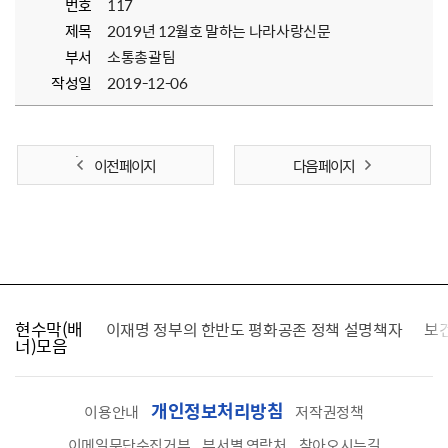
번호
117
제목
2019년 12월호 말하는 나라사랑신문
부서
소통총괄팀
작성일
2019-12-06
이전 페이지
다음 페이지
현수막(배
가를 찾습니다
이재명 정부의 한반도 평화공존 정책 설명책자
보
너)모음
개인정보처리방침
이용안내
저작권정책
이메일무단수집거부
부서별 연락처
찾아오시는길