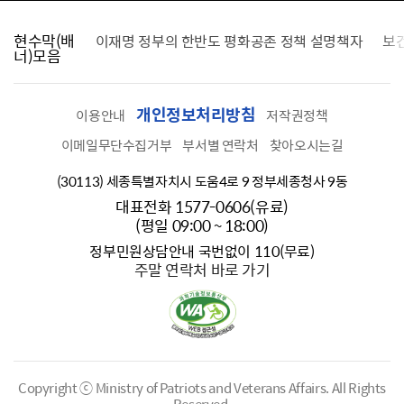
현수막(배
가를 찾습니다
이재명 정부의 한반도 평화공존 정책 설명책자
보
너)모음
개인정보처리방침
이용안내
저작권정책
이메일무단수집거부
부서별 연락처
찾아오시는길
(30113) 세종특별자치시 도움4로 9 정부세종청사 9동
대표전화 1577-0606(유료)
(평일 09:00 ~ 18:00)
정부민원상담안내 국번없이 110(무료)
주말 연락처 바로 가기
Copyright ⓒ Ministry of Patriots and Veterans Affairs.
All Rights