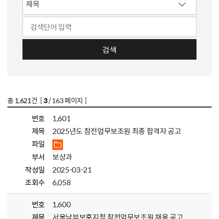
검색
총
1,621
건 [
3
/ 163 페이지 ]
번호
1,601
제목
2025년도 참전업무보조원 최종 합격자 공고
파일
부서
보상과
작성일
2025-03-21
조회수
6,058
번호
1,600
제목
서울남부보훈지청 참전업무보조원 채용 공고