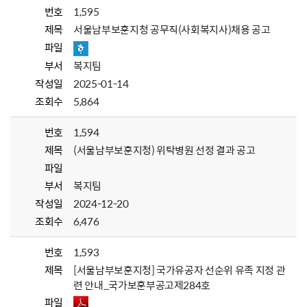
번호
1,595
제목
서울남부보훈지청 공무직(사회복지사)채용 공고
파일
부서
복지팀
작성일
2025-01-14
조회수
5,864
번호
1,594
제목
(서울남부보훈지청) 위탁병원 선정 결과 공고
파일
부서
복지팀
작성일
2024-12-20
조회수
6,476
번호
1,593
제목
[서울남부보훈지청] 국가유공자 선순위 유족 지정 관
련 안내_국가보훈부공고제284호
파일