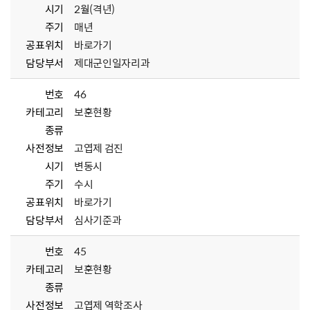
시기
2월(격년)
주기
매년
공표위치
바로가기
담당부서
제대군인일자리과
번호
46
카테고리
보훈현황
종류
사전정보
고엽제 검진
시기
변동시
주기
수시
공표위치
바로가기
담당부서
심사기준과
번호
45
카테고리
보훈현황
종류
사전정보
고엽제 역학조사