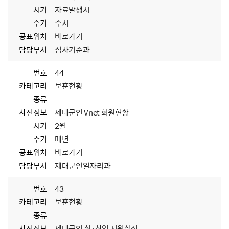
시기
자료발생시
주기
수시
공표위치
바로가기
담당부서
심사기준과
번호
44
카테고리
보훈현황
종류
사전정보
제대군인 Vnet 회원현황
시기
2월
주기
매년
공표위치
바로가기
담당부서
제대군인일자리과
번호
43
카테고리
보훈현황
종류
사전정보
제대군인 취·창업 지원실적