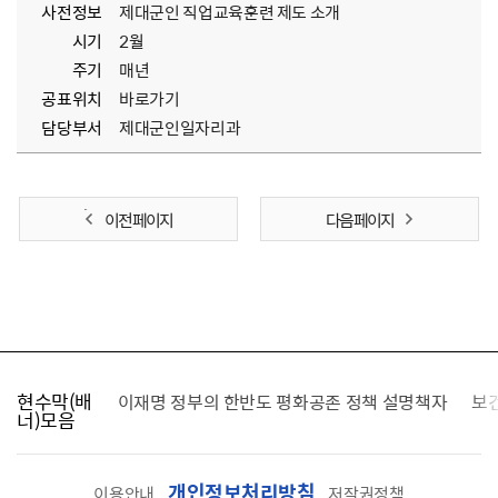
사전정보
제대군인 직업교육훈련 제도 소개
시기
2월
주기
매년
공표위치
바로가기
담당부서
제대군인일자리과
이전 페이지
다음 페이지
현수막(배
가를 찾습니다
이재명 정부의 한반도 평화공존 정책 설명책자
보
너)모음
개인정보처리방침
이용안내
저작권정책