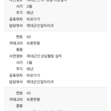
시기
2월
주기
매년
공표위치
바로가기
담당부서
제대군인일자리과
번호
42
카테고리
보훈현황
종류
사전정보
제대군인 상담활동 실적
시기
1월
주기
매년
공표위치
바로가기
담당부서
제대군인일자리과
번호
41
카테고리
보훈현황
종류