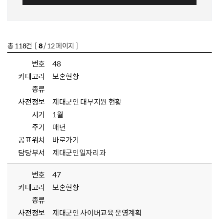
총
118
건 [
8
/ 12 페이지 ]
번호
48
카테고리
보훈현황
종류
사전정보
제대군인 대부지원 현황
시기
1월
주기
매년
공표위치
바로가기
담당부서
제대군인일자리과
번호
47
카테고리
보훈현황
종류
사전정보
제대군인 사이버교육 운영계획