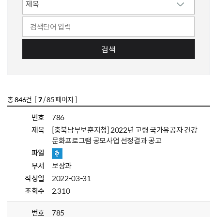
검색
총
846
건 [
7
/ 85 페이지 ]
번호
786
제목
[충북남부보훈지청] 2022년 고령 국가유공자 건강
문화프로그램 공모사업 선정결과 공고
파일
부서
보상과
작성일
2022-03-31
조회수
2,310
번호
785