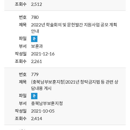
조회수
2,512
번호
780
제목
2022년 학술회의 및 문헌발간 지원사업 공모 계획
안내
파일
부서
보훈과
작성일
2021-12-16
조회수
2,261
번호
779
제목
(충북남부보훈지청)2021년 청탁금지법 등 관련 상
담내용 게시
파일
부서
충북남부보훈지청
작성일
2021-10-05
조회수
2,414