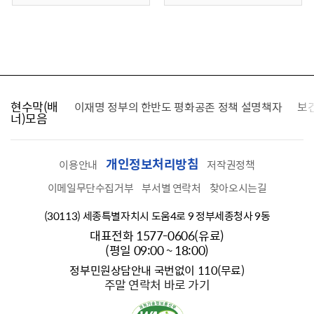
현수막(배
가를 찾습니다
이재명 정부의 한반도 평화공존 정책 설명책자
보
너)모음
개인정보처리방침
이용안내
저작권정책
이메일무단수집거부
부서별 연락처
찾아오시는길
(30113) 세종특별자치시 도움4로 9 정부세종청사 9동
대표전화 1577-0606(유료)
(평일 09:00 ~ 18:00)
정부민원상담안내 국번없이 110(무료)
주말 연락처 바로 가기