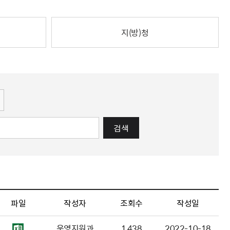
해충돌방지법 위반행위 신고
보훈연감
적극행정과 소극행정의 정의
가유공자 부정 등록 신고
정심판
쟁송현황
적극행정 추진방안
훈급여금 부정수령 신고
지(방)청
정소송
체검사 제도안내
정보 공유
비영리법인
적극행정 국민추천
부포상공개검증
가배상
가보훈 장해진단서 제도
교육 자료
신체검사 및 고엽제 검진
소극행정신고
민참여예산
법재판
의견 제안
단체관련
적극행정자료실
독립운동
감사
반부패·청렴
협동조합 경영공시
검색
기타
파일
작성자
조회수
작성일
운영지원과
1,438
2022-10-18