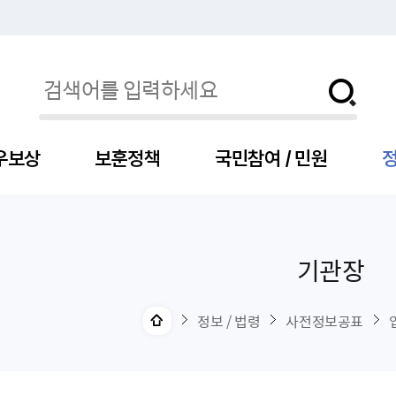
우보상
보훈정책
국민참여 / 민원
정
기관장
자
서
신청
청구
보도자료
보훈급여금
세출예산
사전정보공표목록
장차관소개
국
서
주
고
제
조
식
자
서식
처분사례
언론보도설명·정정
교육지원
기금
업무추진비
장관과의 대화
보
사
국
예
OP
직
정보 / 법령
사전정보공표
자
센터
및 보훈캐릭터
대부지원
계약관련
주요일정
보
사
주
부
위탁알림
대상자
건
의료지원 및 위탁병원
공공기관
연설문
나
자
비
자
, 화상(수어)상담
생업지원
역대장차관
말
유
청