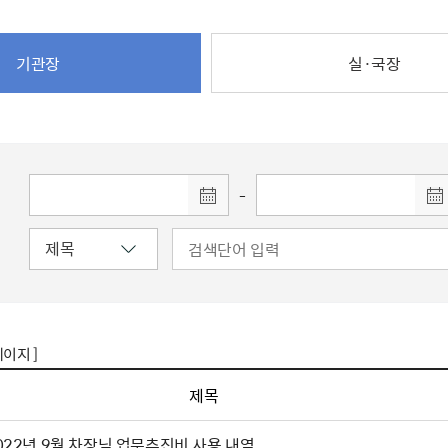
주유공자
재산
록
기타지원
역대처차장
이
유(의)증
회운영공개
화번호
보훈지원 안내자료
국
 안내
입법예고
행
유공자
 헌장 전문
회
보
기관장
실·국장
목록
행정예고
행
 자료실
신
정
훈령·예규
국
립운동가
국
국
고문변호사
헌
쟁영웅
단체 법인내규
지자체 보훈관련 자체법규
-
페이지 ]
제목
022년 9월 차장님 업무추진비 사용 내역