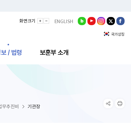
화면크기
ENGLISH
국가상징
보 / 법령
보훈부 소개
정성과
비스안내
간회의
충민원
공대상 공공데이터 목록
직도
정부기념식
구 국가유공자증 등
기관평가
규제개혁신문고
공모요강
훈사진관
업내용
무·차관회의
산낭비신고센터
EN API
원안내
기념식 참가신청
국가보훈등록증
지수·만족도 등
규제입증요청
업무추진비
기관장
공공데이터
훈영상관
업활동
요회의결과
패행위신고
기념식 참가신청 확인
국가보훈등록증 발급안내
규제개혁추진현황
공지사항
라사랑신문(PDF)
료실
영리법인 부정비리 신고
이달의 보훈행사
모바일 국가보훈등록증 발급방법
하는 나라사랑신문
관기관누리집
탁금지법 위반행위 신고
보훈행사·캠페인 자료실
국가보훈등록증 진위확인
보훈대상자