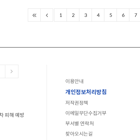
1
2
3
4
5
6
7
이용안내
공유누리
개인정보처리방침
수어로 보는 대한민국정부
저작권정책
6·25 비정규군 공로자 보상신청 안내
이메일무단수집거부
차 피해 예방
문화포털(통합 문화 정보 사이트)
부서별 연락처
전사자 유가족 찾기
찾아오시는길
국가정신건강정보누리집