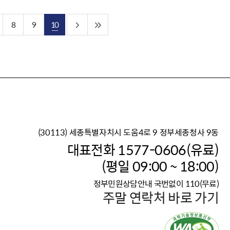
8
9
10
(30113) 세종특별자치시 도움4로 9 정부세종청사 9동
이재명 정부의 한반도 평
대표전화 1577-0606(유료)
보건복지부 대표 복지포털
(평일 09:00 ~ 18:00)
2026년 적용 최저임금
정부민원상담안내 국번없이 110(무료)
국가 · 공무원, 공직유관단
주말 연락처 바로 가기
고향사랑 기부제
고위공직자 범죄신고