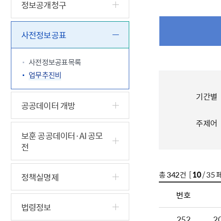
5.18 민
친일귀속
국민제안
기관주소
정보공개청구
고엽제 후
정부위원
정책토론
당직실 전
정책실명제
특수임무
행정서비스
전자공청
사전정보공표
주요정책
독립운동가
제대군인
학술·연구
설문조사
이달의 독
사전정보공표목록
이달의 전
업무추진비
기간별
공공데이터 개방
주제어
보훈 공공데이터·AI 공모
전
총
342
건 [
10
/ 35 
정책실명제
번호
법령정보
252
2