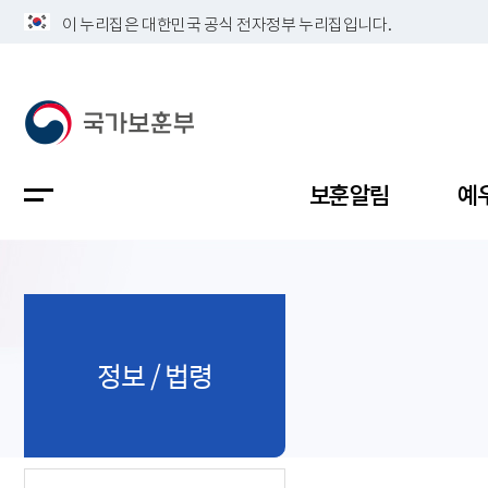
이 누리집은 대한민국 공식 전자정부 누리집입니다.
보훈알림
예
공지사항
독립유공
정책보고
보훈민원
정보공개
업무계획
정보 / 법령
지방청소
국가유공
보훈보상
민원사무
불복신청
비전
채용공고
지원대상
보훈복지
보훈상담
상징(MI)
개인정보 
보훈보상
제대군인
질의 응답
정책 슬로
참전유공
현충시설
110 채팅
연혁