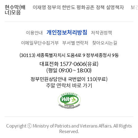
현수막(배
가를 찾습니다
이재명 정부의 한반도 평화공존 정책 설명책자
보
너)모음
개인정보처리방침
이용안내
저작권정책
이메일무단수집거부
부서별 연락처
찾아오시는길
(30113) 세종특별자치시 도움4로 9 정부세종청사 9동
대표전화 1577-0606(유료)
(평일 09:00 ~ 18:00)
정부민원상담안내 국번없이 110(무료)
주말 연락처 바로 가기
Copyright ⓒ Ministry of Patriots and Veterans Affairs.
All Rights
Reserved.