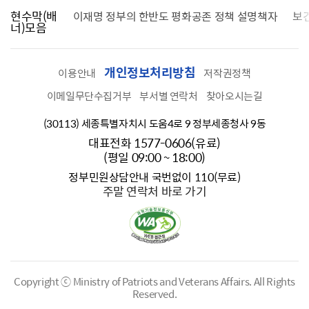
현수막(배
가를 찾습니다
이재명 정부의 한반도 평화공존 정책 설명책자
보
너)모음
개인정보처리방침
이용안내
저작권정책
이메일무단수집거부
부서별 연락처
찾아오시는길
(30113) 세종특별자치시 도움4로 9 정부세종청사 9동
대표전화 1577-0606(유료)
(평일 09:00 ~ 18:00)
정부민원상담안내 국번없이 110(무료)
주말 연락처 바로 가기
Copyright ⓒ Ministry of Patriots and Veterans Affairs.
All Rights
Reserved.