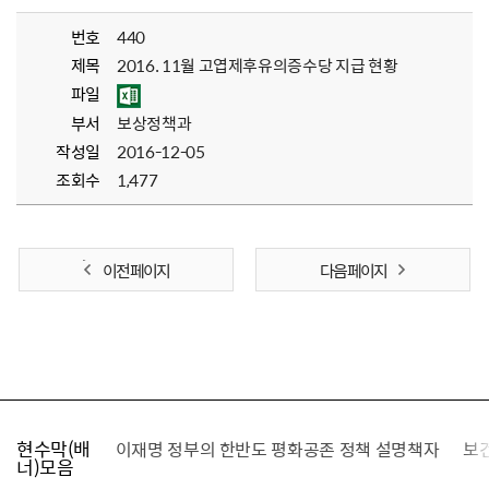
번호
440
제목
2016. 11월 고엽제후유의증수당 지급 현황
파일
부서
보상정책과
작성일
2016-12-05
조회수
1,477
이전 페이지
다음 페이지
현수막(배
가를 찾습니다
이재명 정부의 한반도 평화공존 정책 설명책자
보
너)모음