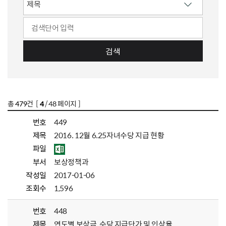
검색
총
479
건 [
4
/ 48 페이지 ]
번호
449
제목
2016. 12월 6.25자녀수당 지급 현황
파일
부서
보상정책과
작성일
2017-01-06
조회수
1,596
번호
448
제목
연도별 보상금, 수당 지급단가 및 인상율