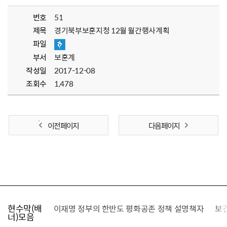
번호
51
제목
경기북부보훈지청 12월 월간행사계획
파일
부서
보훈계
작성일
2017-12-08
조회수
1,478
이전 페이지
다음 페이지
현수막(배
가를 찾습니다
이재명 정부의 한반도 평화공존 정책 설명책자
보
너)모음