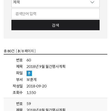
검색
총
80
건 [
3
/ 8 페이지 ]
번호
60
제목
2018년 9월 월간행사계획
파일
부서
보훈계
작성일
2018-09-20
조회수
1,550
번호
59
제목
2018년 8월 월간행사계획